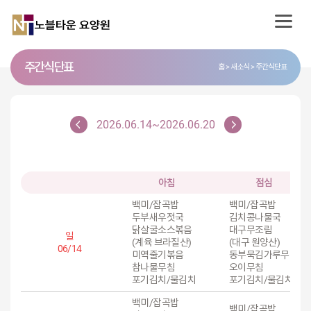
주간식단표
홈
새소식
주간식단표
2026.06.14~2026.06.20
아침
점심
백미/잡곡밥
백미/잡곡밥
두부새우젓국
김치콩나물국
닭살굴소스볶음
대구무조림
일
(계육 브라질산)
(대구 원양산)
06/14
미역줄기볶음
동부묵김가루무침
참나물무침
오이무침
포기김치/물김치
포기김치/물김치
백미/잡곡밥
백미/잡곡밥