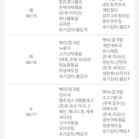
맑은콩나물국
냉도토리무국
돈채야채볶음
월
계란말이
(돈육 미국산)
06/15
감자고추장조림
취나물볶음
톳두부무침
김자반
포기김치/물김치
포기김치/물김치
백미/잡곡밥
백미/잡곡밥
계란대파국
누룽지
유니짜장
고기산적볶음
화
(돈육 미국산)
(계육, 돈육 국내산)
06/16
찐만두/군만두
마늘쫑볶음
(돈육 국내산)
무생채무침
생양파/단무지무침
포기김치/물김치
포기김치/물김치
백미/잡곡밥
백미/잡곡밥
김치국
소고기탕국
햄쵸핑스크램블에그
(우육 호주산)
(돈육 국산, 미국, 스
수
마파두부
페인, 캐나다 등, 계육
06/17
(돈육 미국산)
국내산)
호박깍둑볶음
고사리볶음
청경채무침
오이무침
포기김치/백김치
포기김치/백김치