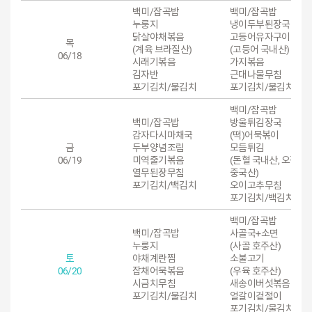
백미/잡곡밥
백미/잡곡밥
누룽지
냉이두부된장국
닭살야채볶음
고등어유자구이
목
(계육 브라질산)
(고등어 국내산)
06/18
시래기볶음
가지볶음
김자반
근대나물무침
포기김치/물김치
포기김치/물김치
백미/잡곡밥
백미/잡곡밥
방울튀김장국
감자다시마채국
(떡)어묵볶이
금
두부양념조림
모듬튀김
06/19
미역줄기볶음
(돈혈 국내산, 오징어
열무된장무침
중국산)
포기김치/백김치
오이고추무침
포기김치/백김치
백미/잡곡밥
백미/잡곡밥
사골국+소면
누룽지
(사골 호주산)
토
야채계란찜
소불고기
06/20
잡채어묵볶음
(우육 호주산)
시금치무침
새송이버섯볶음
포기김치/물김치
얼갈이겉절이
포기김치/물김치