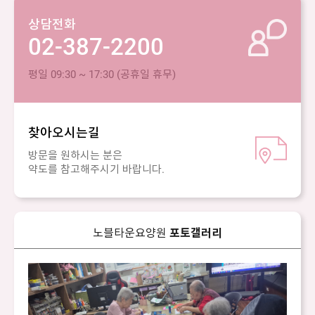
상담전화
02-387-2200
평일 09:30 ~ 17:30 (공휴일 휴무)
찾아오시는길
방문을 원하시는 분은
약도를 참고해주시기 바랍니다.
노블타운요양원
포토갤러리